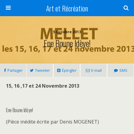
Art et Récréation
5 Octobre 2013
Ene Boune Idèye!
Partager
Tweeter
Épingler
E-mail
SMS
15, 16 ,17 et 24 Novembre 2013
Ene Boune Idèye!
(Pièce inédite écrite par Denis MOGENET)