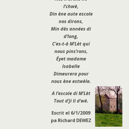
l’chwè,
Din ène aute escole
nos dirons,
Min dès années di
d’long,
C’es-t-à M’Lèt qui
nous pins’rons,
Éyet madame
Isabelle
Dimeurera pour
nous ène estwèle.
A l’escole di M’Lèt
Tout d’ji li d’wè.
Escrit el 6/1/2009
pa Richard DEWEZ