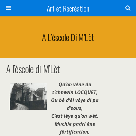
Art et Récréation
A L’èscole Di M’Lèt
A l’èscole di M’Lèt
Qu’on vène du
t’chmwin LOCQUET,
Ou bè d’èl vôye di pa
d’sous,
C’est lèye qu’on wèt.
Muchie padri ène
fôrtification,