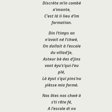
Discrète m’in combè
a’vnante,
C’est là li lieu d’im
formation.
Din l’timps on
n’avait né l’chwè,
On dallait à l’escole
du villad’je,
Asteur bè des d’jins
vont èyu’s’qui-l’eu
plé,
Là èyut s’qui pins’nu
yièsse mia formé.
Nos ôtes nos chwè à
s’ti râte fé,
A l’escole di no