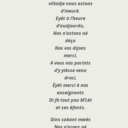
villadje nous astons
d’meuré.
Eyèt à l’heure
d’audjourdu,
Nos n’astons né
déçu
Nos vos dijons
merci,
A vous nos parints
d’y yièsse venu
droci,
Èyèt merci à nos
enseignants
Di fè tout pou M’Lèt
et ses èfants.
Dins sakant mwès
Nos n’arons né