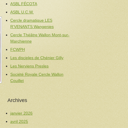
ASBL FÉCOTA
ASBL U.C.W.
Cercle dramatique LES
R’VENANTS Wangenies
Cercle Théâtre Wallon Mont-sur-
Marchienne
FCWPH
Les disciples de Chénier Gilly
Les Nerviens Presles
Société Royale Cercle Wallon
Couillet
Archives
janvier 2026
avril 2025