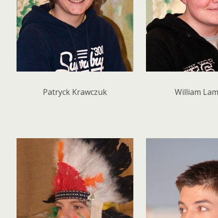
Patryck Krawczuk
William La