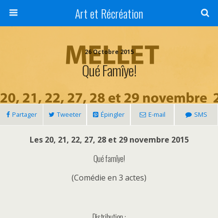
Art et Récréation
26 Octobre 2015
Qué Famîye!
Partager
Tweeter
Épingler
E-mail
SMS
Les 20, 21, 22, 27, 28 et 29 novembre 2015
Qué famîye!
(Comédie en 3 actes)
Distribution :